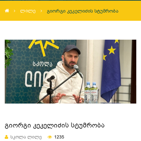
ᲚᲘᲚᲔ
ᲒᲘᲝᲠᲒᲘ ᲙᲔᲙᲔᲚᲘᲫᲘᲡ ᲡᲢᲣᲛᲠᲝᲑᲐ
ᲒᲘᲝᲠᲒᲘ ᲙᲔᲙᲔᲚᲘᲫᲘᲡ ᲡᲢᲣᲛᲠᲝᲑᲐ
ᲡᲙᲝᲚᲐ ᲚᲘᲚᲔ
1235