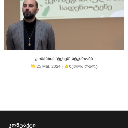
ᲙᲝᲛᲞᲐᲜᲘᲐ “ᲢᲔᲜᲔᲡ” ᲡᲢᲣᲛᲠᲝᲑᲐ
ᲡᲙᲝᲚᲐ ᲚᲘᲚᲔ
25 Mar, 2024
ᲙᲝᲜᲢᲐᲥᲢᲘ