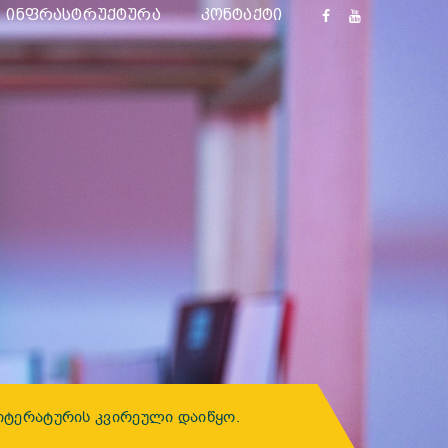
ᲘᲜᲤᲠᲐᲡᲢᲠᲣᲥᲢᲣᲠᲐ
ᲙᲝᲜᲢᲐᲥᲢᲘ
ᲘᲢᲔᲠᲐᲢᲣᲠᲘᲡ ᲙᲕᲘᲠᲔᲣᲚᲘ ᲓᲐᲘᲬᲧᲝ.