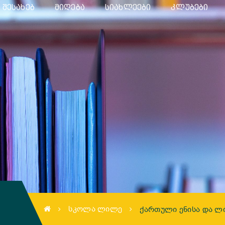
 ᲨᲔᲡᲐᲮᲔᲑ
ᲛᲘᲦᲔᲑᲐ
ᲡᲘᲐᲮᲚᲔᲔᲑᲘ
ᲙᲚᲣᲑᲔᲑᲘ
ᲡᲙᲝᲚᲐ ᲚᲘᲚᲔ
ᲥᲐᲠᲗᲣᲚᲘ ᲔᲜᲘᲡᲐ ᲓᲐ Ლ