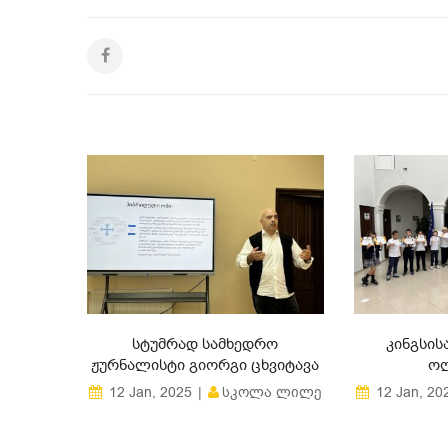
Ი
ᲡᲢᲣᲛᲠᲐᲓ ᲡᲐᲛᲮᲔᲓᲠᲝ
ᲙᲘᲜᲒᲡᲘᲡ
ᲟᲣᲠᲜᲐᲚᲘᲡᲢᲘ ᲒᲘᲝᲠᲒᲘ ᲪᲮᲕᲘᲢᲐᲕᲐ
ᲝᲚ
Ა ᲚᲘᲚᲔ
ᲡᲙᲝᲚᲐ ᲚᲘᲚᲔ
12 Jan, 2025
12 Jan, 20