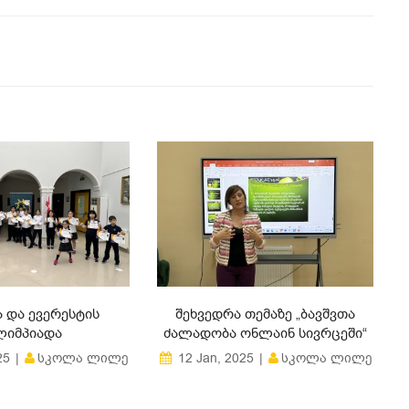
Ა ᲓᲐ ᲔᲕᲔᲠᲔᲡᲢᲘᲡ
ᲨᲔᲮᲕᲔᲓᲠᲐ ᲗᲔᲛᲐᲖᲔ „ᲑᲐᲕᲨᲕᲗᲐ
ᲘᲛᲞᲘᲐᲓᲐ
ᲫᲐᲚᲐᲓᲝᲑᲐ ᲝᲜᲚᲐᲘᲜ ᲡᲘᲕᲠᲪᲔᲨᲘ“
ᲡᲙᲝᲚᲐ ᲚᲘᲚᲔ
ᲡᲙᲝᲚᲐ ᲚᲘᲚᲔ
25
12 Jan, 2025