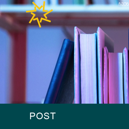
ᲩᲕᲔᲜ
POST