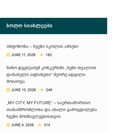
ᲑᲝᲚᲝ ᲡᲘᲐᲮᲚᲔᲔᲑᲘ
ᲘᲜᲤᲝᲖᲝᲜᲐ – ᲩᲕᲔᲜᲘ ᲡᲙᲝᲚᲘᲡ ᲐᲛᲑᲔᲑᲘ
JUNE 11, 2026
182
ᲜᲘᲜᲝ ᲓᲒᲔᲑᲣᲐᲫᲔᲛ ᲙᲝᲜᲙᲣᲠᲡᲨᲘ „ᲩᲔᲛᲘ ᲗᲕᲐᲚᲘᲗ
ᲓᲐᲜᲐᲮᲣᲚᲘ ᲐᲤᲮᲐᲖᲔᲗᲘ“ ᲛᲔᲝᲠᲔ ᲐᲓᲒᲘᲚᲘ
ᲛᲝᲘᲞᲝᲕᲐ
JUNE 10, 2026
246
„MY CITY, MY FUTURE“ – ᲡᲐᲔᲠᲗᲐᲨᲝᲠᲘᲡᲝ
ᲗᲐᲜᲐᲛᲨᲠᲝᲛᲚᲝᲑᲐ ᲓᲐ ᲐᲮᲐᲚᲘ ᲒᲐᲛᲝᲪᲓᲘᲚᲔᲑᲐ
ᲩᲕᲔᲜᲘ ᲛᲝᲡᲬᲐᲕᲚᲔᲔᲑᲘᲡᲗᲕᲘᲡ
JUNE 4, 2026
314