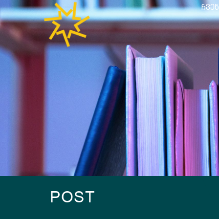
ᲩᲕᲔᲜ
POST