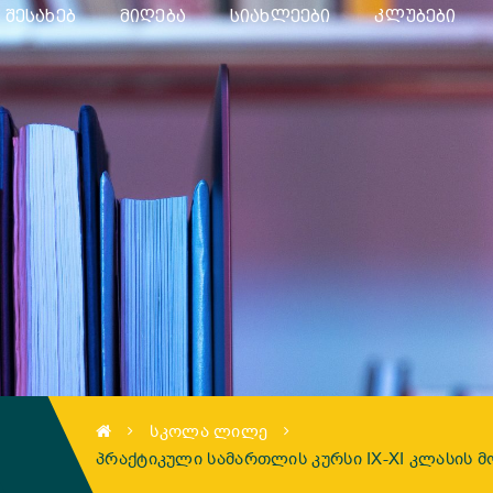
 ᲨᲔᲡᲐᲮᲔᲑ
ᲛᲘᲦᲔᲑᲐ
ᲡᲘᲐᲮᲚᲔᲔᲑᲘ
ᲙᲚᲣᲑᲔᲑᲘ
ᲡᲙᲝᲚᲐ ᲚᲘᲚᲔ
ᲞᲠᲐᲥᲢᲘᲙᲣᲚᲘ ᲡᲐᲛᲐᲠᲗᲚᲘᲡ ᲙᲣᲠᲡᲘ IX-XI ᲙᲚᲐᲡᲘᲡ 