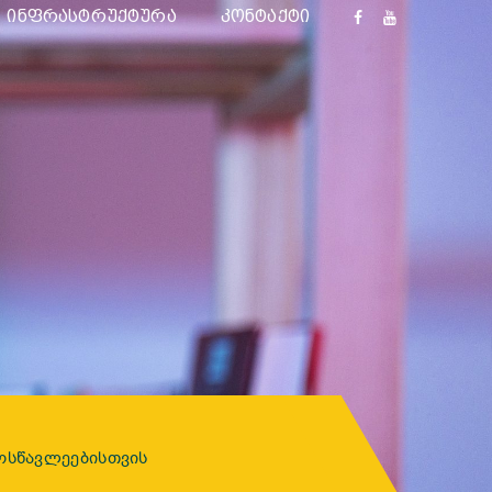
ᲘᲜᲤᲠᲐᲡᲢᲠᲣᲥᲢᲣᲠᲐ
ᲙᲝᲜᲢᲐᲥᲢᲘ
ᲛᲝᲡᲬᲐᲕᲚᲔᲔᲑᲘᲡᲗᲕᲘᲡ