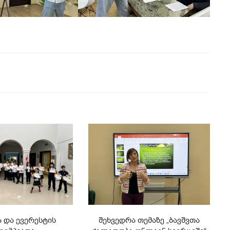
Ა ᲓᲐ ᲔᲕᲔᲠᲔᲡᲢᲘᲡ
ᲨᲔᲮᲕᲔᲓᲠᲐ ᲗᲔᲛᲐᲖᲔ „ᲑᲐᲕᲨᲕᲗᲐ