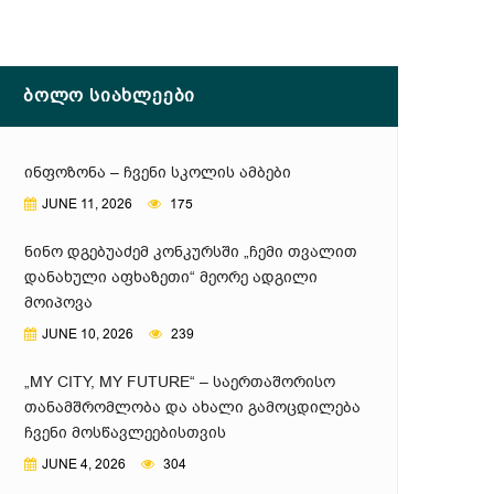
ᲑᲝᲚᲝ ᲡᲘᲐᲮᲚᲔᲔᲑᲘ
ᲘᲜᲤᲝᲖᲝᲜᲐ – ᲩᲕᲔᲜᲘ ᲡᲙᲝᲚᲘᲡ ᲐᲛᲑᲔᲑᲘ
JUNE 11, 2026
175
ᲜᲘᲜᲝ ᲓᲒᲔᲑᲣᲐᲫᲔᲛ ᲙᲝᲜᲙᲣᲠᲡᲨᲘ „ᲩᲔᲛᲘ ᲗᲕᲐᲚᲘᲗ
ᲓᲐᲜᲐᲮᲣᲚᲘ ᲐᲤᲮᲐᲖᲔᲗᲘ“ ᲛᲔᲝᲠᲔ ᲐᲓᲒᲘᲚᲘ
ᲛᲝᲘᲞᲝᲕᲐ
JUNE 10, 2026
239
„MY CITY, MY FUTURE“ – ᲡᲐᲔᲠᲗᲐᲨᲝᲠᲘᲡᲝ
ᲗᲐᲜᲐᲛᲨᲠᲝᲛᲚᲝᲑᲐ ᲓᲐ ᲐᲮᲐᲚᲘ ᲒᲐᲛᲝᲪᲓᲘᲚᲔᲑᲐ
ᲩᲕᲔᲜᲘ ᲛᲝᲡᲬᲐᲕᲚᲔᲔᲑᲘᲡᲗᲕᲘᲡ
JUNE 4, 2026
304