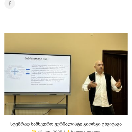
ᲡᲢᲣᲛᲠᲐᲓ ᲡᲐᲛᲮᲔᲓᲠᲝ ᲟᲣᲠᲜᲐᲚᲘᲡᲢᲘ ᲒᲘᲝᲠᲒᲘ ᲪᲮᲕᲘᲢᲐᲕᲐ