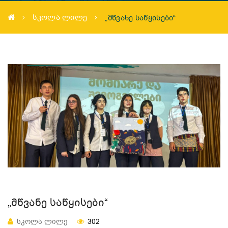
ᲡᲙᲝᲚᲐ ᲚᲘᲚᲔ
„ᲛᲬᲕᲐᲜᲔ ᲡᲐᲬᲧᲘᲡᲔᲑᲘ“
„ᲛᲬᲕᲐᲜᲔ ᲡᲐᲬᲧᲘᲡᲔᲑᲘ“
ᲡᲙᲝᲚᲐ ᲚᲘᲚᲔ
302