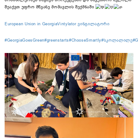
შეაქვთ უფრო მწვანე მომავლის შექმნაში
European Union in Georgia
Vintylator ვინტილატორი
#GeorgiaGoesGreen
#greenstarts
#ChooseSmartly
#სკოლალილე
#G