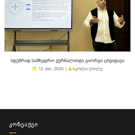
ᲡᲢᲣᲛᲠᲐᲓ ᲡᲐᲛᲮᲔᲓᲠᲝ ᲟᲣᲠᲜᲐᲚᲘᲡᲢᲘ ᲒᲘᲝᲠᲒᲘ ᲪᲮᲕᲘᲢᲐᲕᲐ
ᲡᲙᲝᲚᲐ ᲚᲘᲚᲔ
12 Jan, 2025
ᲙᲝᲜᲢᲐᲥᲢᲘ