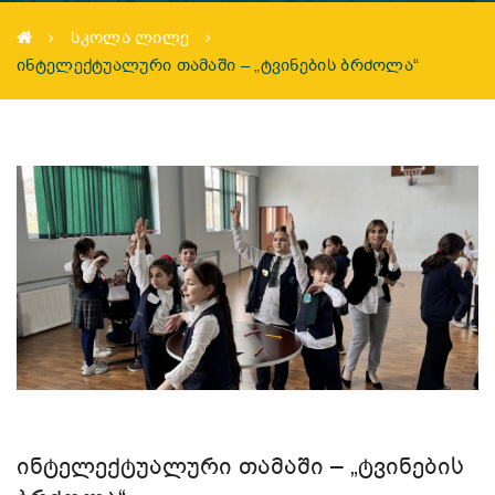
ᲡᲙᲝᲚᲐ ᲚᲘᲚᲔ
ᲘᲜᲢᲔᲚᲔᲥᲢᲣᲐᲚᲣᲠᲘ ᲗᲐᲛᲐᲨᲘ – „ᲢᲕᲘᲜᲔᲑᲘᲡ ᲑᲠᲫᲝᲚᲐ“
ᲘᲜᲢᲔᲚᲔᲥᲢᲣᲐᲚᲣᲠᲘ ᲗᲐᲛᲐᲨᲘ – „ᲢᲕᲘᲜᲔᲑᲘᲡ