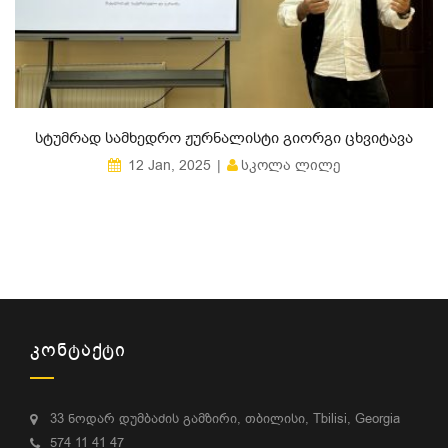
ᲡᲢᲣᲛᲠᲐᲓ ᲡᲐᲛᲮᲔᲓᲠᲝ ᲟᲣᲠᲜᲐᲚᲘᲡᲢᲘ ᲒᲘᲝᲠᲒᲘ ᲪᲮᲕᲘᲢᲐᲕᲐ
ᲡᲙᲝᲚᲐ ᲚᲘᲚᲔ
12 Jan, 2025
ᲙᲝᲜᲢᲐᲥᲢᲘ
33 ნოდარ დუმბაძის გამზირი, თბილისი, Tbilisi, Georgia
574 11 41 47