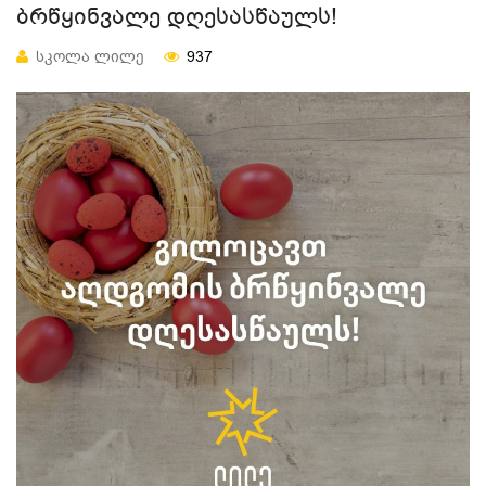
ᲑᲠᲬᲧᲘᲜᲕᲐᲚᲔ ᲓᲦᲔᲡᲐᲡᲬᲐᲣᲚᲡ!
ᲡᲙᲝᲚᲐ ᲚᲘᲚᲔ
937