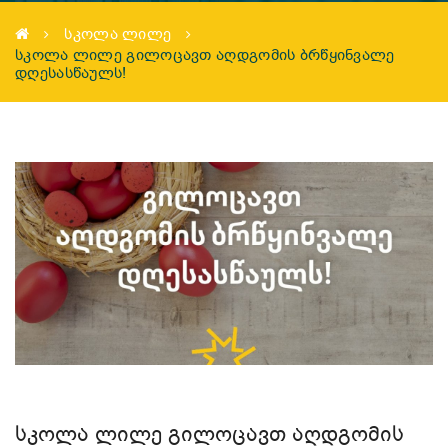
ᲡᲙᲝᲚᲐ ᲚᲘᲚᲔ
ᲡᲙᲝᲚᲐ ᲚᲘᲚᲔ ᲒᲘᲚᲝᲪᲐᲕᲗ ᲐᲦᲓᲒᲝᲛᲘᲡ ᲑᲠᲬᲧᲘᲜᲕᲐᲚᲔ
ᲓᲦᲔᲡᲐᲡᲬᲐᲣᲚᲡ!
ᲡᲙᲝᲚᲐ ᲚᲘᲚᲔ ᲒᲘᲚᲝᲪᲐᲕᲗ ᲐᲦᲓᲒᲝᲛᲘᲡ