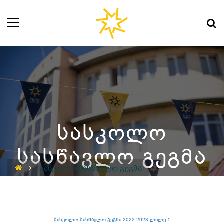
ᲡᲐᲡᲙᲝᲚᲝ
ᲡᲐᲡᲬᲐᲕᲚᲝ ᲒᲔᲒᲛᲐ
ᲡᲐᲡᲙᲝᲚᲝ ᲡᲐᲡᲬᲐᲕᲚᲝ ᲒᲔᲒᲛᲐ
სასკოლო-სასწავლო-გეგმა-2022-2023-ლილე-1