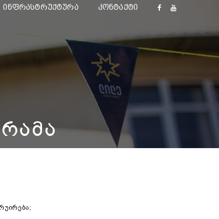
ᲘᲜᲤᲠᲐᲡᲢᲠᲣᲥᲢᲣᲠᲐ
ᲙᲝᲜᲢᲐᲥᲢᲘ
ᲒᲠᲐᲛᲐ
რუირება;