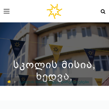
ᲡᲙᲝᲚᲘᲡ ᲛᲘᲡᲘᲐ,
ᲮᲔᲓᲕᲐ,
ᲡᲙᲝᲚᲘᲡ ᲛᲘᲡᲘᲐ, ᲮᲔᲓᲕᲐ, ᲦᲘᲠᲔᲑᲣᲚᲔᲑᲔᲑᲘ
ᲦᲘᲠᲔᲑᲣᲚᲔᲑᲔᲑᲘ