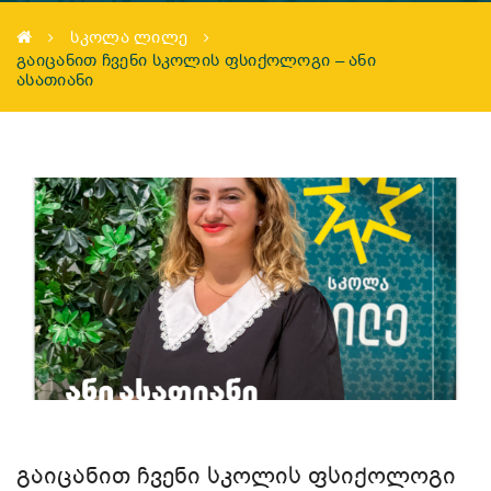
ᲡᲙᲝᲚᲐ ᲚᲘᲚᲔ
ᲒᲐᲘᲪᲐᲜᲘᲗ ᲩᲕᲔᲜᲘ ᲡᲙᲝᲚᲘᲡ ᲤᲡᲘᲥᲝᲚᲝᲒᲘ – ᲐᲜᲘ
ᲐᲡᲐᲗᲘᲐᲜᲘ
ᲒᲐᲘᲪᲐᲜᲘᲗ ᲩᲕᲔᲜᲘ ᲡᲙᲝᲚᲘᲡ ᲤᲡᲘᲥᲝᲚᲝᲒᲘ